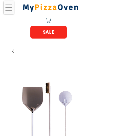
My
Pizza
Oven
SALE