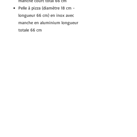
manche court total 66 cm
Pelle à pizza (diamètre 18 cm -
longueur 66 cm) en inox avec
manche en aluminium longueur
totale 66 cm
Pelle aluminium alimentaire -
Dimensions pelle 35x35 cm - Longueur
totale avec manche 81 cm
Pelle Pelle en Inox - Manche
Aluminium - Dimensions Pelle 18x18
cm - Longueur totale avec Manche 66
cm
MyPizzaOven
Conditions générales de ventes