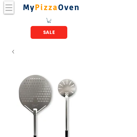
My
Pizza
Oven
SALE