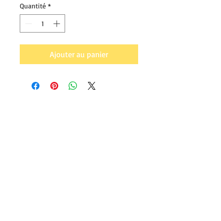
Quantité
*
Ajouter au panier
MyPizzaOven
Conditions générales de ventes
Slachthuisstraat 145, 3300
info@mypizzaoven.eu
Tienen
(Sur rendez-vous)
Tel:
+32 (0)494596313