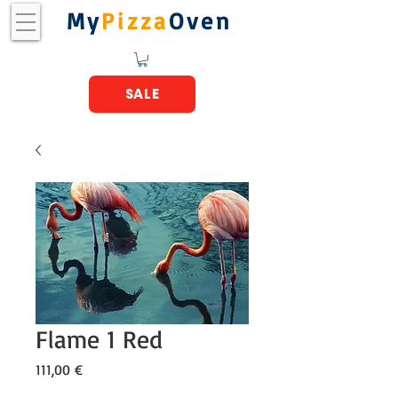
My
Pizza
Oven
SALE
Flame 1 Red
Prix
111,00 €