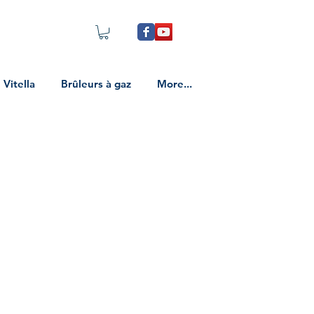
Vitella
Brûleurs à gaz
More...