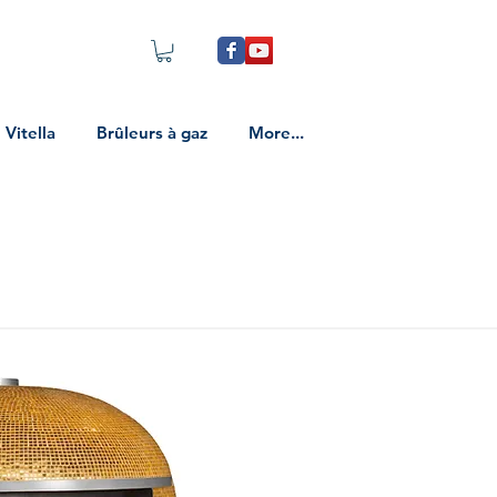
Vitella
Brûleurs à gaz
More...