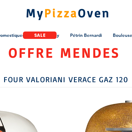
My
Pizza
Oven
SALE
Domestiques
BlackFriday
Pétrin Bernardi
Bouleuse 
OFFRE MENDES
FOUR VALORIANI VERACE GAZ 120