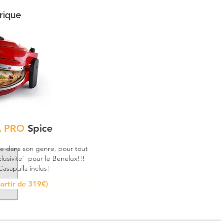
rique
A PRO
Spice
ue dans son genre, pour tout
lusivite' pour le Benelux!!!
Casapulla inclus!
partir de 319€)