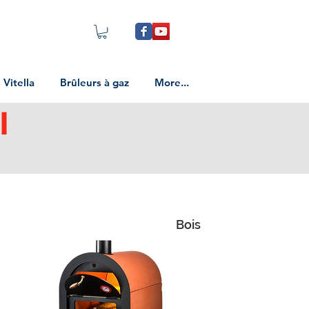
Vitella
Brûleurs à gaz
More...
I
Bois