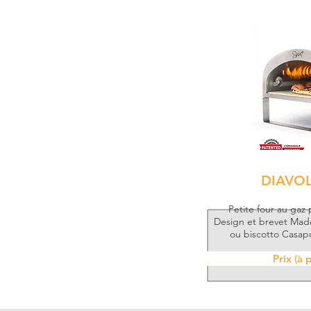
DIAVO
Petite four au gaz 
Design et brevet Made 
ou biscotto Casapu
Prix (à 