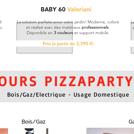
BABY 60
Valoriani
La solution parfaite pour votre jardin! Moderne, coloré
R
L
et réalisé avec des matériaux
professionnels
.
i.
Disponible en
3 couleurs
et support mobile.
Prix (à partir de 2,390 €)
OURS PIZZAPARTY
Bois/Gaz/Electrique - Usage Domestique
Bois/Gaz
G