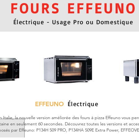
FOURS EFFEUNO
Électrique - Usage Pro ou Domestique
Électrique
EFFEUNO
 Italie, la nouvelle version améliorée des fours à pizza Effeuno
vous per
taine en seulement 60 secondes. Découvrez toutes les versions et acces
posés par Effeuno: P134H 509 PRO, P134HA 509E Extra Power, EFFEOV