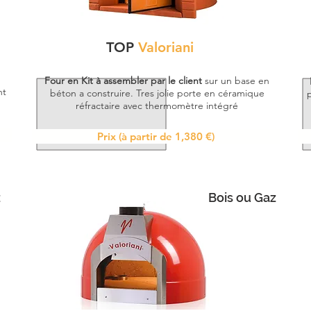
TOP
Valoriani
​Four en Kit à assembler par le client
sur un base en
​​
béton a construire. Tres jolie porte en céramique
p
réfractaire avec thermomètre intégré​
Prix (à partir de 1,380 €)
z
Bois ou Gaz