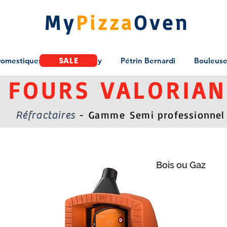
My
Pizza
Oven
SALE
Domestiques
BlackFriday
Pétrin Bernardi
Bouleuse 
FOURS VALORIAN
- Gamme
Semi professionnel
Réfractaires
Bois ou Gaz