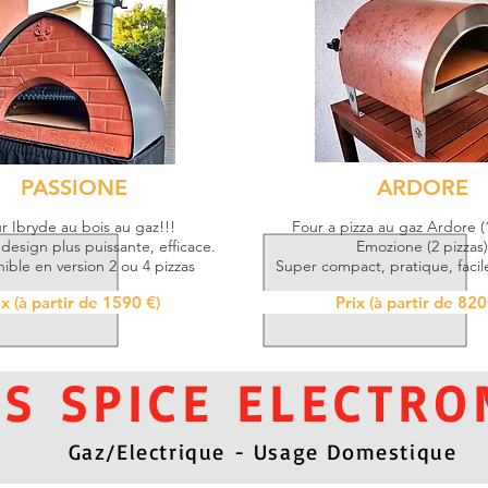
PASSIONE
ARDORE
r Ibryde au bois au gaz!!!
Four a pizza au g
az Ardore (
esign plus puissante, efficace.
Emozione (2 pizzas)
ible en version 2 ou 4 pizzas
Super compact, pratique, facil
ix (à partir de 1590 €)
Prix (à partir de 820
S SPICE ELECTRO
Gaz/Electrique - Usage Domestique