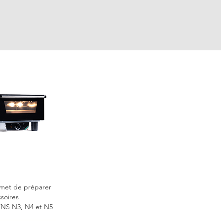
met de préparer
soires
ENS N3, N4 et N5