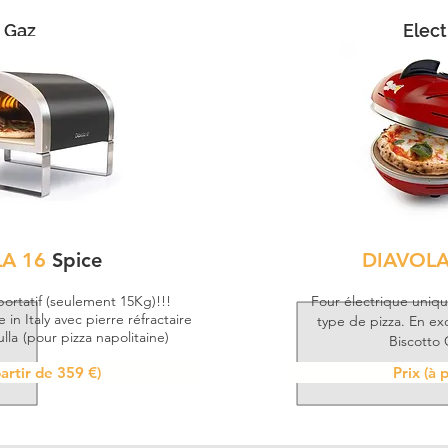
Gaz
Elect
LA 16
Spice
DIAVOL
portatif (seulement 15Kg)!!!
Four électrique uniq
in Italy avec pierre réfractaire
type de pizza. En exc
lla
(pour pizza napolitaine)
Biscotto 
partir de 359 €)
Prix (à 