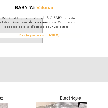
BABY 75
Valoriani
e BABY est trop petit? Alors le
BIG BABY
est votre
solution. Avec une
plan de cuisson de 75 cm
, vous
disposez de plus d'espace pour vos pizzas.
Prix (à partir de 3,490 €)
az
Electrique