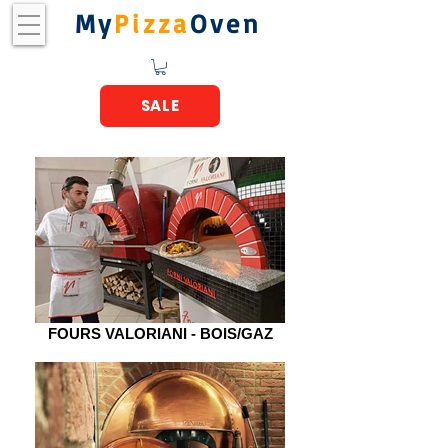
My
Pizza
Oven
SALE
FOURS VALORIANI - BOIS/GAZ